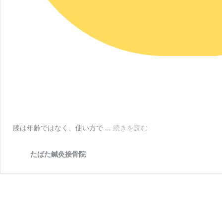
【保
膝は年齢ではなく、使い方で …
続きを読む
存
版】
たばた鍼灸接骨院
膝
の
内
側
が
痛
い