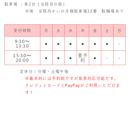
駐車場
：車2台（当院目の前）
※他 当院向かいの月極駐車場22番 駐輪場あり
受付時間
月
火
水
木
金
土
日
9:30〜
●
●
●
●
●
●
-
13:30
15:30〜
要予
●
●
●
●
-
-
20:00
約
定休日：日曜・土曜午後
※基本的には予約制ですが急患対応可能です。
クレジットカードとPayPayがご利用いただけま
す！