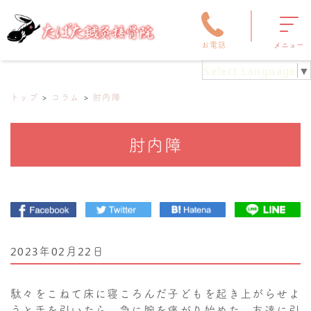
お電話
メニュー
Select Language
▼
トップ
コラム
肘内障
肘内障
2023年02月22日
駄々をこねて床に寝ころんだ子どもを起き上がらせよ
うと手を引いたら、急に腕を痛がり始めた。友達に引