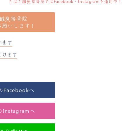
たばた鍼灸接骨院ではFacebook・Instagramを運用中！
鍼灸接骨院
お願いします！
います
だけます
acebookへ
nstagramへ