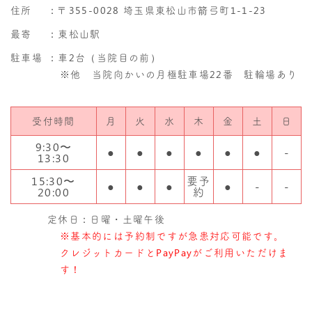
住所
：
〒355-0028 埼玉県東松山市箭弓町1-1-23
最寄
：東松山駅
駐車場
：車2台（当院目の前）
※他 当院向かいの月極駐車場22番 駐輪場あり
受付時間
月
火
水
木
金
土
日
9:30〜
●
●
●
●
●
●
-
13:30
15:30〜
要予
●
●
●
●
-
-
20:00
約
定休日：日曜・土曜午後
※基本的には予約制ですが急患対応可能です。
クレジットカードとPayPayがご利用いただけま
す！