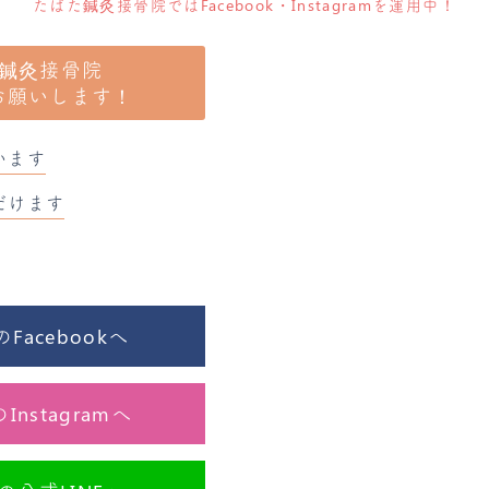
たばた鍼灸接骨院ではFacebook・Instagramを運用中！
鍼灸接骨院
お願いします！
います
だけます
acebookへ
nstagramへ